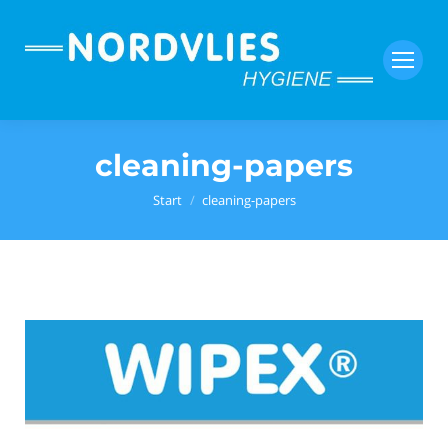
cleaning-papers
Sie befinden sich hier:
Start
cleaning-papers