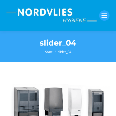
slider_04
Sie befinden sich hier:
Start
slider_04