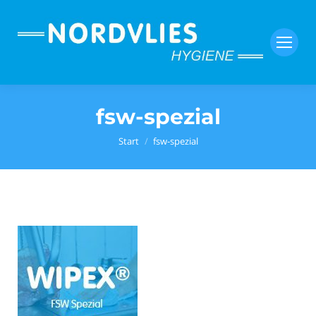
fsw-spezial
Sie befinden sich hier:
Start
fsw-spezial