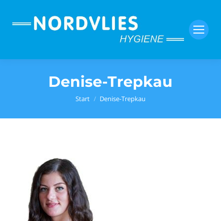
Denise-Trepkau
Sie befinden sich hier:
Start
Denise-Trepkau