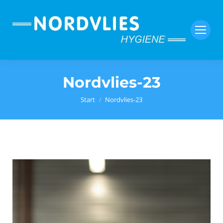
Nordvlies-23
Sie befinden sich hier:
Start
Nordvlies-23