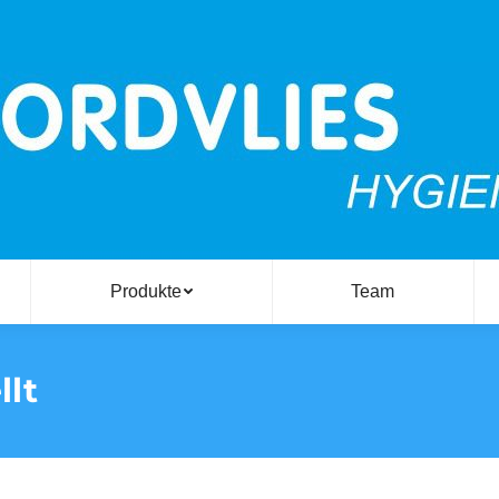
Produkte
Team
llt
S