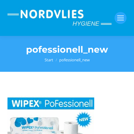
pofessionell_new
Sie befinden sich hier:
Start
pofessionell_new