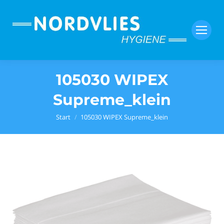
105030 WIPEX
Supreme_klein
Sie befinden sich hier:
Start
105030 WIPEX Supreme_klein