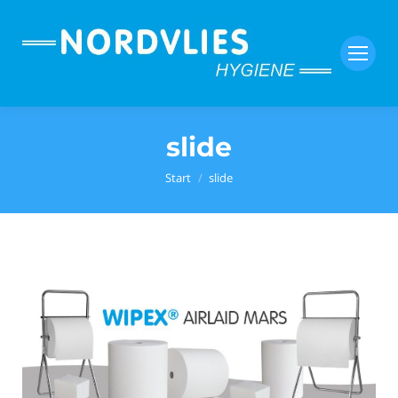
slide
Sie befinden sich hier:
Start
slide