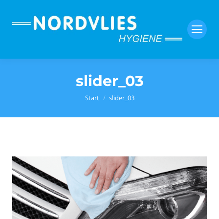
slider_03
Sie befinden sich hier:
Start
slider_03