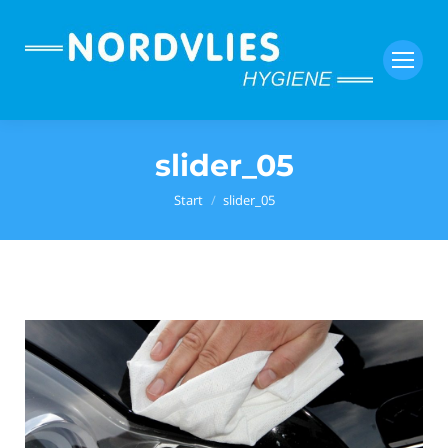
slider_05
Sie befinden sich hier:
Start
slider_05