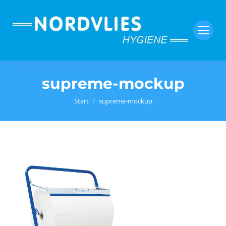
supreme-mockup
Sie befinden sich hier:
Start
supreme-mockup