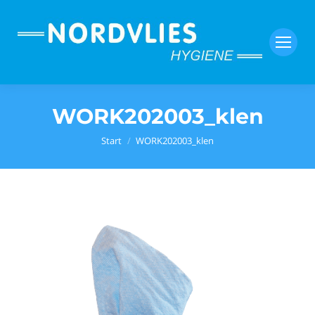
WORK202003_klen
Sie befinden sich hier:
Start
WORK202003_klen