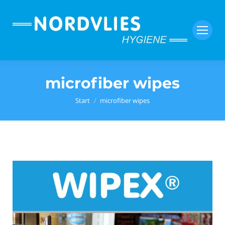
microfiber wipes
Sie befinden sich hier:
Start
microfiber wipes