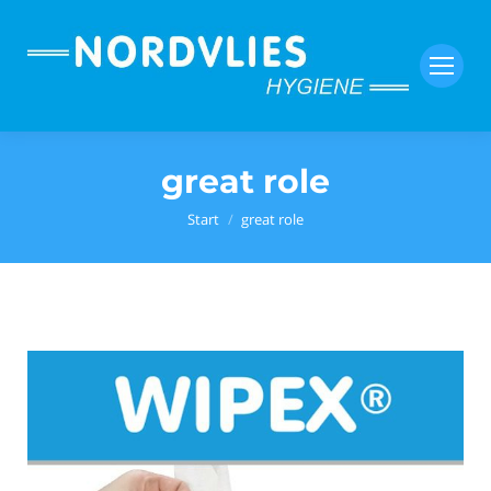
great role
Sie befinden sich hier:
Start
great role