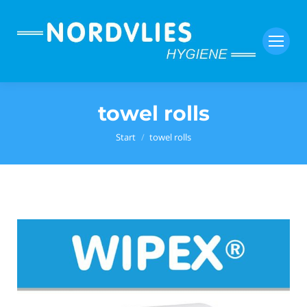
towel rolls
Sie befinden sich hier:
Start
towel rolls