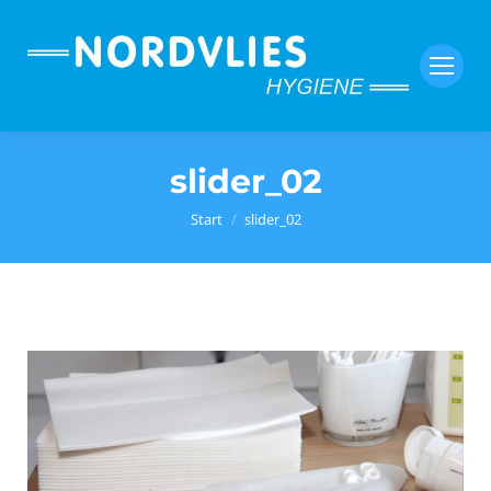
slider_02
Sie befinden sich hier:
Start
slider_02